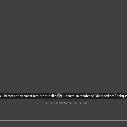
VERKOCHT - Stadspark 15
359.000 EUR
Nederland, Flevoland, Lelystad,
 3 kamer appartement met groot balkon en uitzicht. In résidence "de Meerkoet" nabij 