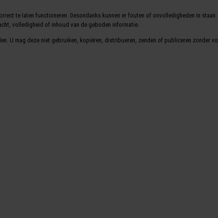
 correct te laten functioneren. Desondanks kunnen er fouten of onvolledigheden in staa
acht, volledigheid of inhoud van de geboden informatie.
den. U mag deze niet gebruiken, kopiëren, distribueren, zenden of publiceren zonder v