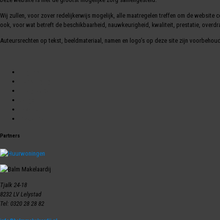
Wij zullen, voor zover redelijkerwijs mogelijk, alle maatregelen treffen om de website
ook, voor wat betreft de beschikbaarheid, nauwkeurigheid, kwaliteit, prestatie, overdr
Auteursrechten op tekst, beeldmateriaal, namen en logo’s op deze site zijn voorbehou
Begrippen
Bezichtiging
Energielabel
Jargon
Taxatie
Disclaimer
Partners
Tjalk 24-18
8232 LV Lelystad
Tel: 0320 28 28 82