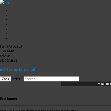
Home
Woningaanbod
Aankoop
Verkoop
Huur
Nieuws
Contact
Balm Makelaardij
Tjalk 24-18
Lelystad
0320 28 28 82
info@balmmakelaardij.nl
Zoek
Zoeken...
e 5 kamer hoekwoning ...
Mooi, ruim
Disclaimer
Deze website is met de grootst mogelijke zorg samengesteld.