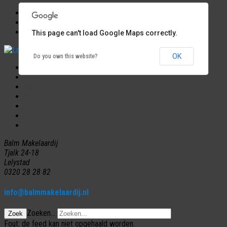
Start
Nieuws
This page can't load Google Maps correctly.
OK
Do you own this website?
Home
Woningaanbod
Aankoop
Verkoop
Huur
Nieuws
Contact
Balm Makelaardij
Tjalk 24-18
Lelystad
0320 28 28 82
info@balmmakelaardij.nl
Zoeken...
Zoek
Fout: de feed kan niet opgehaald worden.