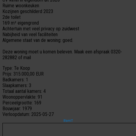
Ruime woonkeuken
Kozijnen geschilderd 2023
2de toilet
169 m² eigengrond
Achtertuin met veel privacy op zuidwest
Nabijheid van veel faciliteiten
Algemene staat van de woning: goed.
Deze woning moet u komen beleven. Maak een afspraak 0320-
282882 of mail
Type:
Te Koop
Prijs:
315.000,00 EUR
Badkamers:
1
Slaapkamers:
3
Totaal aantal kamers:
4
Woonoppervlakte:
91
Perceelgrootte:
169
Bouwjaar:
1979
Verloopdatum:
2025-05-27
BlamIT