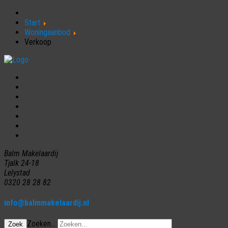
Start
Woningaanbod
Verkoop
Home
Woningaanbod
Aankoop
Verkoop
Huur
Nieuws
Contact
Balm Makelaardij
Tjalk 24-18
Lelystad
0320 28 28 82
info@balmmakelaardij.nl
Zoeken...
Zoek