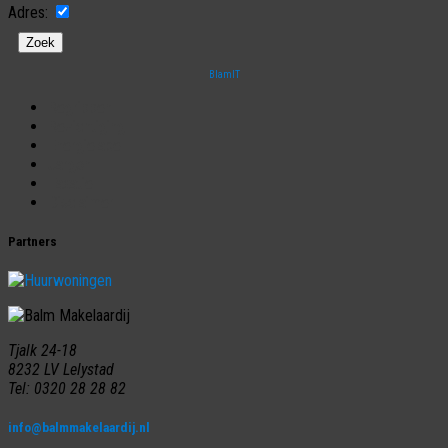
Adres:
BlamIT
Begrippen
Bezichtiging
Energielabel
Jargon
Taxatie
Disclaimer
Partners
Tjalk 24-18
8232 LV Lelystad
Tel: 0320 28 28 82
info@balmmakelaardij.nl