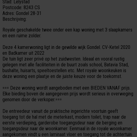
Stad:
Lelystad
Postcode:
8243 CS
Adres:
Gondel 28-31
Beschrijving:
Royale geschakelde twee onder een kap woning met 3 slaapkamers
en een ruime zolder.
Deze 4 kamerwoning ligt in de gewilde wijk Gondel. CV-Ketel 2020
en Badkamer uit 2022
De tuin ligt zeer privé op het zuidwesten. Ideaal en vooral rustig
gelegen met alle faciliteiten in de buurt zoals school, Batavia Stad,
bushalte, huisarts, speeltoestellen etc. Met royale woonkeuken is
deze woning een plaatje en de juiste keuze voor de toekomst.
=== Deze woning wordt aangeboden met een BIEDEN VANAF prijs.
Elke bieding boven de aangegeven prijs wordt serieus in overweging
genomen door de verkoper.===
De entreedeur vanuit de praktische ingerichte voortuin geeft
toegang tot de hal met de meterkast, modern toilet, trap naar de
eerste verdieping, garderobe toegangsdeur naar de berging en
toegangsdeur naar de woonkamer. Eenmaal in de royale woonkamer
aangekomen vindt u een laminaat vloer en toegang tot de achtertuin