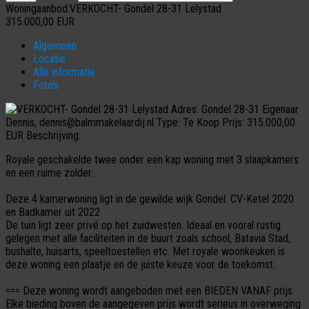
Woningaanbod:VERKOCHT- Gondel 28-31 Lelystad
315.000,00
EUR
Algemeen
Locatie
Alle informatie
Foto's
Adres:
Gondel 28-31
Eigenaar
Dennis, dennis@balmmakelaardij.nl
Type:
Te Koop
Prijs:
315.000,00
EUR
Beschrijving:
Royale geschakelde twee onder een kap woning met 3 slaapkamers
en een ruime zolder.
Deze 4 kamerwoning ligt in de gewilde wijk Gondel. CV-Ketel 2020
en Badkamer uit 2022
De tuin ligt zeer privé op het zuidwesten. Ideaal en vooral rustig
gelegen met alle faciliteiten in de buurt zoals school, Batavia Stad,
bushalte, huisarts, speeltoestellen etc. Met royale woonkeuken is
deze woning een plaatje en de juiste keuze voor de toekomst.
=== Deze woning wordt aangeboden met een BIEDEN VANAF prijs.
Elke bieding boven de aangegeven prijs wordt serieus in overweging