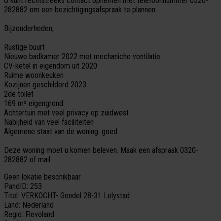
U kunt rechtstreeks contact opnemen met telefoonnummer 0320-
282882 om een bezichtigingsafspraak te plannen.
Bijzonderheden;
Rustige buurt
Nieuwe badkamer 2022 met mechaniche ventilatie
CV-ketel in eigendom uit 2020
Ruime woonkeuken
Kozijnen geschilderd 2023
2de toilet
169 m² eigengrond
Achtertuin met veel privacy op zuidwest
Nabijheid van veel faciliteiten
Algemene staat van de woning: goed.
Deze woning moet u komen beleven. Maak een afspraak 0320-
282882 of mail
Geen lokatie beschikbaar
PandID:
253
Titel:
VERKOCHT- Gondel 28-31 Lelystad
Land:
Nederland
Regio:
Flevoland