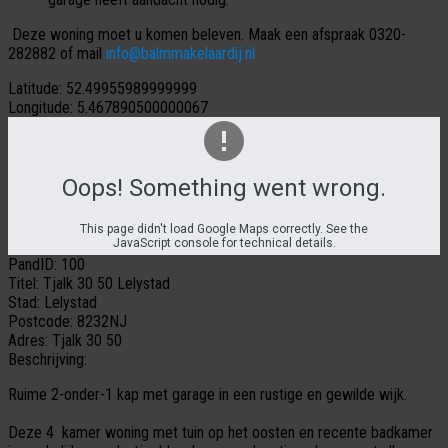
Deze woning moet u komen beleven. Maak een afspraak 0320-
282882 of mail
info@balmmakelaardij.nl
Latitude:
52.49955989999999
Longitude:
5.467890500000067
Oops! Something went wrong.
This page didn't load Google Maps correctly. See the
JavaScript console for technical details.
PandID:
100
Titel:
Tjalk 30 50 Lelystad
Stad:
Lelystad
Postcode:
8232NJ
Adres:
Tjalk 30 50
Beschrijving:
Ruime 2-onder-1 kap met garage in een rustige en gewilde wijk.
Deze 4 kamer woning met tuin op het oosten en recente badkamer