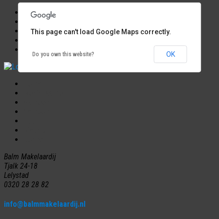
Start
Woningaanbod
This page can't load Google Maps correctly.
Verkoop
Verkocht
OK
Do you own this website?
Home
Woningaanbod
Aankoop
Verkoop
Huur
Nieuws
Contact
Balm Makelaardij
Tjalk 24-18
Lelystad
0320 28 28 82
info@balmmakelaardij.nl