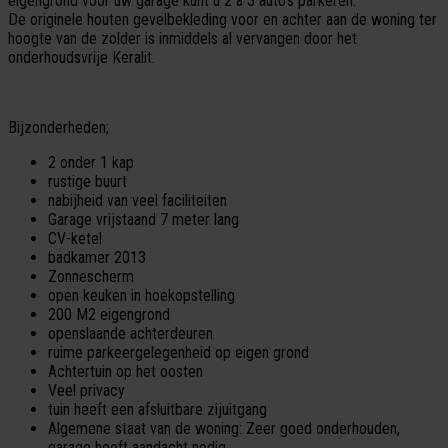
eigengrond voor uw garage kunt u 2 a 3 auto's parkeren.
De originele houten gevelbekleding voor en achter aan de woning ter
hoogte van de zolder is inmiddels al vervangen door het
onderhoudsvrije Keralit.
Bijzonderheden;
2 onder 1 kap
rustige buurt
nabijheid van veel faciliteiten
Garage vrijstaand 7 meter lang
CV-ketel
badkamer 2013
Zonnescherm
open keuken in hoekopstelling
200 M2 eigengrond
openslaande achterdeuren
ruime parkeergelegenheid op eigen grond
Achtertuin op het oosten
Veel privacy
tuin heeft een afsluitbare zijuitgang
Algemene staat van de woning: Zeer goed onderhouden,
garage heeft aandacht nodig.