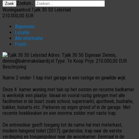
Zoeken...
Zoek
Woningaanbod:Tjalk 30 50 Lelystad
210.000,00
EUR
Algemeen
Locatie
Alle informatie
Foto's
Adres:
Tjalk 30 50
Eigenaar
Dennis,
dennis@balmmakelaardij.nl
Type:
Te Koop
Prijs:
210.000,00 EUR
Beschrijving:
Ruime 2-onder-1 kap met garage in een rustige en gewilde wijk.
Deze 4 kamer woning met tuin op het oosten en recente badkamer
is werkelijk een plaatje. Ideaal en vooral rustig gelegen met alle
faciliteiten in de buurt zoals school, supermarkt, apotheek, bushalte,
bakker, huisarts etc. Parkeren op eigen grond of in de garage. Met
recente hoekkeuken en een enorme zolder met vaste trap.
De entreedeur geeft toegang tot de ruime hal met meterkast,
modern hangend toilet (2017), garderobe, trap naar de eerste
verdieping en toegangsdeur naar de woonkamer. Eenmaal in de