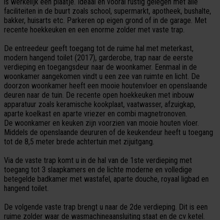
is werkelijk een plaatje. Ideaal en vooral rustig gelegen met alle
faciliteiten in de buurt zoals school, supermarkt, apotheek, bushalte,
bakker, huisarts etc. Parkeren op eigen grond of in de garage. Met
recente hoekkeuken en een enorme zolder met vaste trap.
De entreedeur geeft toegang tot de ruime hal met meterkast,
modern hangend toilet (2017), garderobe, trap naar de eerste
verdieping en toegangsdeur naar de woonkamer. Eenmaal in de
woonkamer aangekomen vindt u een zee van ruimte en licht. De
doorzon woonkamer heeft een mooie houtenvloer en openslaande
deuren naar de tuin. De recente open hoekkeuken met inbouw
apparatuur zoals keramische kookplaat, vaatwasser, afzuigkap,
aparte koelkast en aparte vriezer en combi magnetronoven.
De woonkamer en keuken zijn voorzien van mooie houten vloer.
Middels de openslaande deururen of de keukendeur heeft u toegang
tot de 8,5 meter brede achtertuin met zijuitgang.
Via de vaste trap komt u in de hal van de 1ste verdieping met
toegang tot 3 slaapkamers en de lichte moderne en volledige
betegelde badkamer met wastafel, aparte douche, royaal ligbad en
hangend toilet.
De volgende vaste trap brengt u naar de 2de verdieping. Dit is een
ruime zolder waar de wasmachineaansluiting staat en de cv ketel.