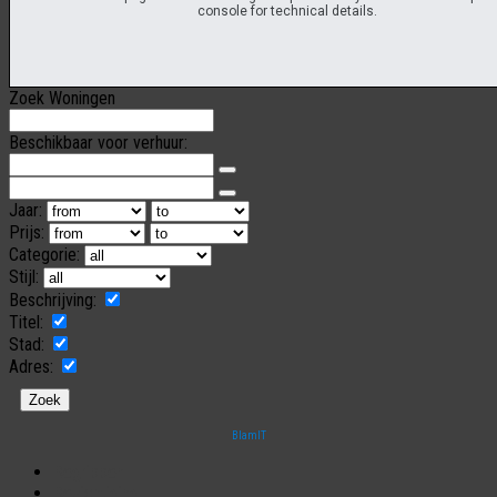
console for technical details.
Zoek Woningen
Beschikbaar voor verhuur:
Jaar:
Prijs:
Categorie:
Stijl:
Beschrijving:
Titel:
Stad:
Adres:
BlamIT
Begrippen
Bezichtiging