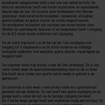
woonkamer aangekomen vindt u een zee van ruimte en licht. De
doorzon woonkamer heeft een mooie houtenvloer en openslaande
deuren naar de tuin. De recente open hoekkeuken met inbouw
apparatuur zoals keramische kookplaat, vaatwasser, afzuigkap,
aparte koelkast en aparte vriezer en combi magnetronoven.
De woonkamer en keuken zijn voorzien van mooie houten vloer.
Middels de openslaande deururen of de keukendeur heeft u toegang
tot de 8,5 meter brede achtertuin met zijuitgang.
Via de vaste trap komt u in de hal van de 1ste verdieping met
toegang tot 3 slaapkamers en de lichte moderne en volledige
betegelde badkamer met wastafel, aparte douche, royaal ligbad en
hangend toilet.
De volgende vaste trap brengt u naar de 2de verdieping. Dit is een
ruime zolder waar de wasmachineaansluiting staat en de cv ketel.
Ook heeft deze zolder een aparte ruimte welke in gebruik is als
gameroom.
De achtertuin is ruim waar u veel privacy vindt en u optimaal kunt
genieten van uw tuinleven. De tuin heeft een aparte zijuitgang en de
garage kunt u vanuit de tuin via de handige zijingang bereiken.
De 7 meter lange garage heeft wat onderhoud nodig aan het hout. Op