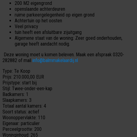
200 M2 eigengrond
openslaande achterdeuren
ruime parkeergelegenheid op eigen grond
Achtertuin op het oosten
Veel privacy
tuin heeft een afsluitbare zijuitgang
Algemene staat van de woning: Zeer goed onderhouden,
garage heeft aandacht nodig.
Deze woning moet u komen beleven. Maak een afspraak 0320-
282882 of mail
info@balmmakelaardij.nl
Type:
Te Koop
Prijs:
210.000,00 EUR
Prijstype:
start bij
Stijl:
Twee-onder-een-kap
Badkamers:
1
Slaapkamers:
3
Totaal aantal kamers:
4
Soort status:
actief
Woonoppervlakte:
110
Eigenaar:
particulier
Perceelgrootte:
200
Woninginhoud:
265