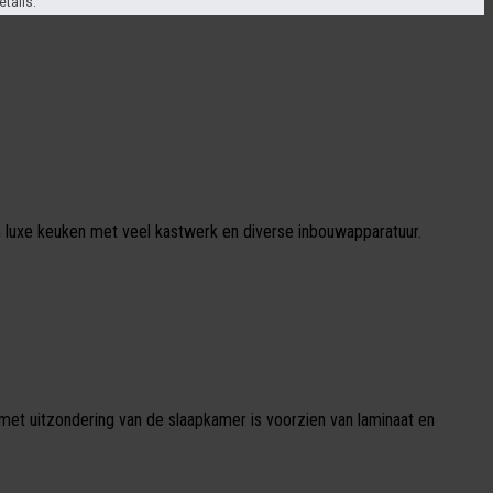
etails.
 luxe keuken met veel kastwerk en diverse inbouwapparatuur.
et uitzondering van de slaapkamer is voorzien van laminaat en