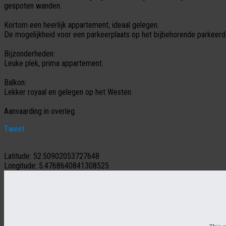
gespoten wanden.
Kortom een heerlijk appartement, ideaal gelegen.
De mogelijkheid voor een parkeerplaats op het bijbehorende parkeerd
Bijzonderheden:
Leuke plek, prima appartement.
Balkon:
Lekker royaal en gelegen op het Westen.
Aanvaarding in overleg.
Tweet
Latitude:
52.50902053727648
Longitude:
5.4768640841308525