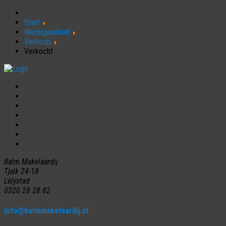
Start
Woningaanbod
Verkoop
Verkocht
Home
Woningaanbod
Aankoop
Verkoop
Huur
Nieuws
Contact
Balm Makelaardij
Tjalk 24-18
Lelystad
0320 28 28 82
info@balmmakelaardij.nl