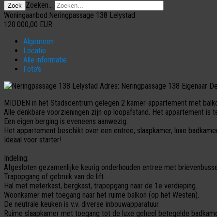
Zoeken...
Zoek
Woningaanbod:Neringpassage 138 Lelystad
120.000,00
EUR
Algemeen
Locatie
Alle informatie
Foto's
Adres:
Neringpassage 138
Eigenaar
De
MIDDEN in het Stadscentrum gelegen 2 kamer-appartement met balko
Alle denkbare voorzieningen zijn op loopafstand. Het appartement is te 
Een eigen berging is eveneens aanwezig.
Het appartement beschikt over een entree, slaapkamer, luxe badkame
Ideaal voor starter!
Indeling:
Afgesloten gezamenlijke keurig onderhouden entree met brievenbusse
Trapopgang of gebruik van de lift.
Hal met meterkast, bergkast, trapopgang naar de 1e verdieping.
Woonkamer met toegang naar het ruime balkon (op het Westen).
De neutrale keuken is v.v. diverse inbouwapparatuur.
Ruime slaapkamer met toegang tot de luxe geheel betegelde badkamer