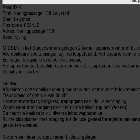
This p
PandID:
4
Titel:
Neringpassage 138 Lelystad
Stad:
Lelystad
Postcode:
8224JD
Adres:
Neringpassage 138
Beschrijving:
MIDDEN in het Stadscentrum gelegen 2 kamer-appartement met balko
Alle denkbare voorzieningen zijn op loopafstand. Het appartement is te 
Een eigen berging is eveneens aanwezig.
Het appartement beschikt over een entree, slaapkamer, luxe badkame
Ideaal voor starter!
Indeling:
Afgesloten gezamenlijke keurig onderhouden entree met brievenbusse
Trapopgang of gebruik van de lift.
Hal met meterkast, bergkast, trapopgang naar de 1e verdieping.
Woonkamer met toegang naar het ruime balkon (op het Westen).
De neutrale keuken is v.v. diverse inbouwapparatuur.
Ruime slaapkamer met toegang tot de luxe geheel betegelde badkamer
gespoten wanden.
Kortom een heerlijk appartement, ideaal gelegen.