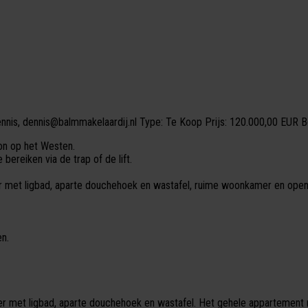
nnis, dennis@balmmakelaardij.nl
Type:
Te Koop
Prijs:
120.000,00 EUR
B
n op het Westen.
bereiken via de trap of de lift.
r met ligbad, aparte douchehoek en wastafel, ruime woonkamer en open
n.
 met ligbad, aparte douchehoek en wastafel. Het gehele appartement m