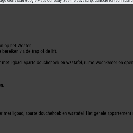
age didn't load Google Maps correctly. See the JavaScript console for technical d
n op het Westen.
bereiken via de trap of de lift.
r met ligbad, aparte douchehoek en wastafel, ruime woonkamer en open
n.
 met ligbad, aparte douchehoek en wastafel. Het gehele appartement m