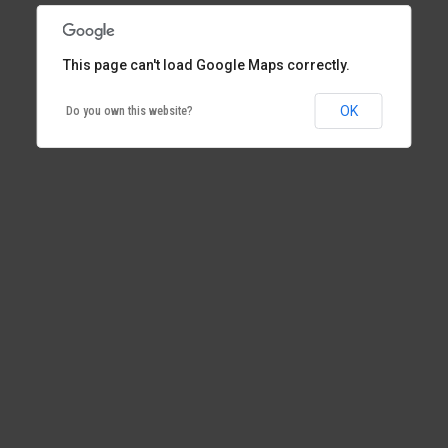
This page can't load Google Maps correctly.
This page can't load Google Maps correctly.
OK
OK
Do you own this website?
Do you own this website?