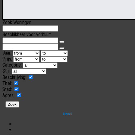
Zoek Woningen
Beschikbaar voor verhuur:
Jaar:
Prijs:
Categorie:
Stijl:
Beschrijving:
Titel:
Stad:
Adres:
BlamIT
Begrippen
Bezichtiging