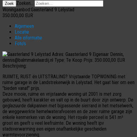
Zoeken...
Zoek
Woningaanbod:Gaasterland 9 Lelystad
350.000,00
EUR
Algemeen
Locatie
Alle informatie
Foto's
Adres:
Gaasterland 9
Eigenaar
Dennis,
dennis@balmmakelaardij.nl
Type:
Te Koop
Prijs:
350.000,00 EUR
Beschrijving:
RUIMTE, RUST én UITSTRALING? Vrijstaande TOPWONING met
ruime garage in de Landstrekenwijk in Lelystad. Het gaat hier om een
"bieden vanaf" prijs.
Deze mooie, ruime en vrijstaande woning uit 2001 is met zorg
gebouwd, heeft karakter en valt op in de buurt door zijn ontwerp. De
geglazuurde dakpannen met bijpassende sierrand in het metselwerk,
de weggewerkte hemelwaterafvoeren en de zeer ruime garage zijn
enkele kenmerken van de woning. Het royale perceel is 541 m²
groot en geeft u veel leefruimte. De woning heeft ipv
stadsverwarming een eigen onafhankelijke gescheiden
warmtevoorziening.