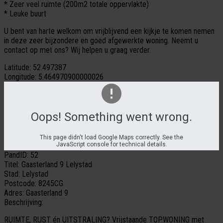
* Zeer veel ruimte (200m2 totale oppervlakte)
* Leuke buurt
U bent van harte welkom om vrijblijvend een kijkje te komen nemen
in deze zeer bijzondere en goed afgewerkte woning. Neemt u
contact op met ons? Wij helpen u graag verder.
Latitude:
52.497387
Longitude:
5.464970900000026
Oops! Something went wrong.
This page didn't load Google Maps correctly. See the
JavaScript console for technical details.
PandID:
52
Titel:
Gaasterland 9 Lelystad
Stad:
Lelystad
Postcode:
8245CG
Adres:
Gaasterland 9
Beschrijving:
RUIMTE, RUST én UITSTRALING? Vrijstaande TOPWONING met