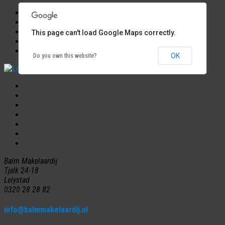
Start
Woningaanbod
This page can't load Google Maps correctly.
Verkoop
Verkocht
OK
Do you own this website?
Home
Woningaanbod
Aankoop
Verkoop
Huur
Nieuws
Contact
Balm Makelaardij
Tjalk 24-18
Lelystad
0320 28 28 82
info@balmmakelaardij.nl