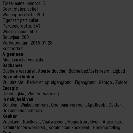
Totaal aantal kamers:
5
Soort status:
actief
Woonoppervlakte:
200
Eigenaar:
particulier
Perceelgrootte:
541
Woninginhoud:
600
Bouwjaar:
2001
Verloopdatum:
2016-01-28
Kenmerken:
Algemeen
Mechanische ventilatie
Badkamer
Dubbele wastafel , Aparte douche , Bubbelbad/Jetstream , Ligbad
Bijzonderheden
Vrij uitzicht , Parkeren op eigengrond , Eigengrond , Garage , Zolder
Energie
Dubbel glas , Vloerverwarming
In nabijheid van
Scholen , Winkelcentrum , Openbaar vervoer , Apotheek , Dokter ,
Gezondheidscentrum
Keuken
Vrieskast , Koelkast , Vaatwasser , Magnetron , Oven , Afzuigkap ,
Natuurstenen werkblad , Keramische kookplaat , Hoekopstelling