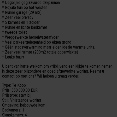
* Degelijke geglazuurde dakpannen
* Royale tuin op het westen
* Ruime garage (29 m2)
* Zeer veel privacy
* 5 kamers en 1 zolder
* Ruime en lichte badkamer
* tweede toilet
* Weggewerkte hemelwaterafvoer
* Veel parkeergelegenheid op eigen grond
* Géén stadsverwarming maar eigen ideale warmte units.
* Zeer veel ruimte (200m2 totale oppervlakte)
* Leuke buurt
U bent van harte welkom om vrijblijvend een kijkje te komen nemen
in deze zeer bijzondere en goed afgewerkte woning. Neemt u
contact op met ons? Wij helpen u graag verder.
Type:
Te Koop
Prijs:
350.000,00 EUR
Prijstype:
start bij
Stijl:
Vrijstaande woning
Omgeving:
bebouwde kom
Badkamers:
1
Slaapkamers:
4