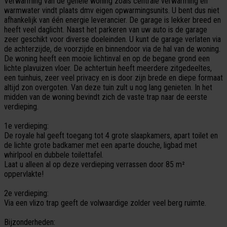
Verwarming van de gehele woning zoals centrale verwarming en
warmwater vindt plaats dmv eigen opwarmingsunits. U bent dus niet
afhankelijk van één energie leverancier. De garage is lekker breed en
heeft veel daglicht. Naast het parkeren van uw auto is de garage
zeer geschikt voor diverse doeleinden. U kunt de garage verlaten via
de achterzijde, de voorzijde en binnendoor via de hal van de woning.
De woning heeft een mooie lichtinval en op de begane grond een
lichte plavuizen vloer. De achtertuin heeft meerdere zitgedeeltes,
een tuinhuis, zeer veel privacy en is door zijn brede en diepe formaat
altijd zon overgoten. Van deze tuin zult u nog lang genieten. In het
midden van de woning bevindt zich de vaste trap naar de eerste
verdieping.
1e verdieping:
De royale hal geeft toegang tot 4 grote slaapkamers, apart toilet en
de lichte grote badkamer met een aparte douche, ligbad met
whirlpool en dubbele toilettafel.
Laat u alleen al op deze verdieping verrassen door 85 m²
oppervlakte!
2e verdieping:
Via een vlizo trap geeft de volwaardige zolder veel berg ruimte.
Bijzonderheden: