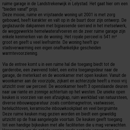
ruime garage in de Landstrekenwijk in Lelystad. Het gaat hier om een
"bieden vanaf" prijs.
Deze mooie, ruime en vrijstaande woning uit 2001 is met zorg
gebouwd, heeft karakter en valt op in de buurt door zijn ontwerp. De
geglazuurde dakpannen met bijpassende sierrand in het metselwerk,
de weggewerkte hemelwaterafvoeren en de zeer ruime garage zijn
enkele kenmerken van de woning. Het royale perceel is 541 m²
groot en geeft u veel leefruimte. De woning heeft ipv
stadsverwarming een eigen onafhankelijke gescheiden
warmtevoorziening.
Via de entree komt u in een ruime hal die toegang biedt tot de
garderobe, een zwevend toilet, een extra toegangsdeur naar de
garage, de meterkast en de woonkamer met open keuken. Vanuit de
woonkamer aan de voorzijde, zijkant en achterzijde heeft u mooi vrij
uitzicht over uw perceel. De woonkamer heeft 3 openslaande deuren
naar uw riante en zonnige achtertuin op het westen. De unieke open
keuken is voorzien van een afzuigkap, ruim werkblad van natuursteen,
diverse inbouwapparatuur zoals combimagnetron, vaatwasser,
heteluchtoven, keramische inbouwkookplaat en veel bergruimte.
Deze ruime keuken mag gezien worden en biedt een geweldig
uitzicht op de fraai aangelegde voortuin. De keuken geeft toegang
tot een handige bijkeuken met alle faciliteiten die u mag verwachten.