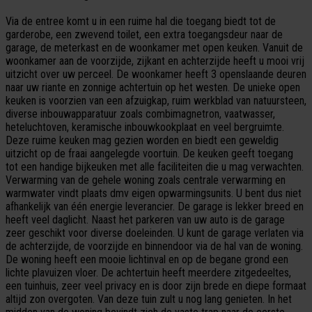
Via de entree komt u in een ruime hal die toegang biedt tot de
garderobe, een zwevend toilet, een extra toegangsdeur naar de
garage, de meterkast en de woonkamer met open keuken. Vanuit de
woonkamer aan de voorzijde, zijkant en achterzijde heeft u mooi vrij
uitzicht over uw perceel. De woonkamer heeft 3 openslaande deuren
naar uw riante en zonnige achtertuin op het westen. De unieke open
keuken is voorzien van een afzuigkap, ruim werkblad van natuursteen,
diverse inbouwapparatuur zoals combimagnetron, vaatwasser,
heteluchtoven, keramische inbouwkookplaat en veel bergruimte.
Deze ruime keuken mag gezien worden en biedt een geweldig
uitzicht op de fraai aangelegde voortuin. De keuken geeft toegang
tot een handige bijkeuken met alle faciliteiten die u mag verwachten.
Verwarming van de gehele woning zoals centrale verwarming en
warmwater vindt plaats dmv eigen opwarmingsunits. U bent dus niet
afhankelijk van één energie leverancier. De garage is lekker breed en
heeft veel daglicht. Naast het parkeren van uw auto is de garage
zeer geschikt voor diverse doeleinden. U kunt de garage verlaten via
de achterzijde, de voorzijde en binnendoor via de hal van de woning.
De woning heeft een mooie lichtinval en op de begane grond een
lichte plavuizen vloer. De achtertuin heeft meerdere zitgedeeltes,
een tuinhuis, zeer veel privacy en is door zijn brede en diepe formaat
altijd zon overgoten. Van deze tuin zult u nog lang genieten. In het