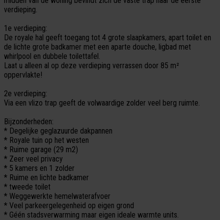
midden van de woning bevindt zich de vaste trap naar de eerste
verdieping.
1e verdieping:
De royale hal geeft toegang tot 4 grote slaapkamers, apart toilet en
de lichte grote badkamer met een aparte douche, ligbad met
whirlpool en dubbele toilettafel.
Laat u alleen al op deze verdieping verrassen door 85 m²
oppervlakte!
2e verdieping:
Via een vlizo trap geeft de volwaardige zolder veel berg ruimte.
Bijzonderheden:
* Degelijke geglazuurde dakpannen
* Royale tuin op het westen
* Ruime garage (29 m2)
* Zeer veel privacy
* 5 kamers en 1 zolder
* Ruime en lichte badkamer
* tweede toilet
* Weggewerkte hemelwaterafvoer
* Veel parkeergelegenheid op eigen grond
* Géén stadsverwarming maar eigen ideale warmte units.